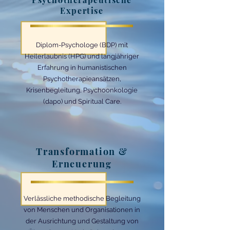
Expertise
Diplom-Psychologe (BDP) mit
Heilerlaubnis (HPG) und langjähriger
Erfahrung in humanistischen
Psychotherapieansätzen,
Krisenbegleitung, Psychoonkologie
(dapo) und Spiritual Care.
Transformation &
Erneuerung
Verlässliche methodische Begleitung
von Menschen und Organisationen in
der Ausrichtung und Gestaltung von