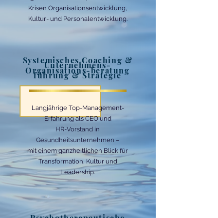
Krisen Organisationsentwicklung,
Kultur- und Personalentwicklung.
Systemisches Coaching &
Unternehmens-
Organisations-beratung
führung & Strategie
Langjährige Top-Management-
Erfahrung als CEO und
HR-Vorstand in
Gesundheitsunternehmen –
mit einem ganzheitlichen Blick für
Transformation, Kultur und
Leadership.
Psychotherapeutische