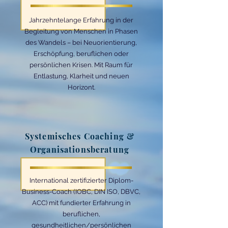
Jahrzehntelange Erfahrung in der
Begleitung von Menschen in Phasen
des Wandels – bei Neuorientierung,
Erschöpfung, beruflichen oder
persönlichen Krisen. Mit Raum für
Entlastung, Klarheit und neuen
Horizont.
Systemisches Coaching &
Organisationsberatung
International zertifizierter Diplom-
Business-Coach (IOBC, DIN ISO, DBVC,
ACC) mit fundierter Erfahrung in
beruflichen,
gesundheitlichen/persönlichen