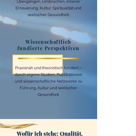
Übergängen, Umbrüchen, innerer
Erneuerung, Kultur, Spiritualität und
seelischer Gesundheit.
Wissenschaftlich
fundierte Perspektiven
Praxisnah und theoretisch fundiert –
durch eigene Studien, Publikationen
und wissenschaftliche Netzwerke zu
Führung, Kultur und seelischer
Gesundheit.
Wofür ich stehe: Qualität,